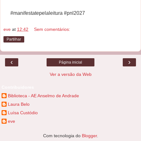
#manifestatepelaleitura #pnl2027
eve
at
12:42
Sem comentários:
Partilhar
‹
›
Página inicial
Ver a versão da Web
Contribuidores
Biblioteca - AE Anselmo de Andrade
Laura Belo
Luísa Custódio
eve
Com tecnologia do
Blogger
.