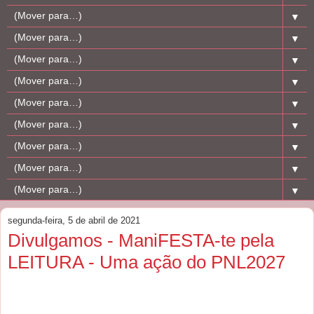
▼
▼
▼
▼
▼
▼
▼
▼
▼
segunda-feira, 5 de abril de 2021
Divulgamos - ManiFESTA-te pela
LEITURA - Uma ação do PNL2027